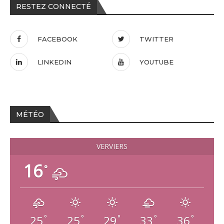
RESTEZ CONNECTÉ
FACEBOOK
TWITTER
LINKEDIN
YOUTUBE
MÉTÉO
VERVIERS
16
°
25
25
29
33
36
°
°
°
°
°