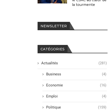
le CSAC au cœur de
la tourmente
NEWSLETTER
CATÉGORIES
Actualités
(281)
Business
(4)
Economie
(16)
Emploi
(4)
Politique
(159)