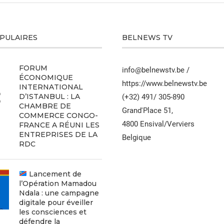
OPULAIRES
BELNEWS TV
FORUM
info@belnewstv.be /
ÉCONOMIQUE
https://www.belnewstv.be
INTERNATIONAL
D’ISTANBUL : LA
(+32) 491/ 305-890
CHAMBRE DE
Grand'Place 51,
COMMERCE CONGO-
4800 Ensival/Verviers
FRANCE A RÉUNI LES
ENTREPRISES DE LA
Belgique
RDC
Lancement de
l’Opération Mamadou
Ndala : une campagne
digitale pour éveiller
les consciences et
défendre la