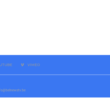
UTUBE
VIMEO
info@belnewstv.be