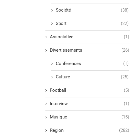
Société
(38)
Sport
(22)
Associative
(1)
Divertissements
(26)
Conférences
(1)
Culture
(25)
Football
(5)
Interview
(1)
Musique
(15)
Région
(282)