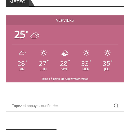
MÉTÉO
VERVIERS
25
°
28
27
28
33
35
°
°
°
°
°
DIM
LUN
MAR
MER
JEU
Temps à partir de OpenWeatherMap