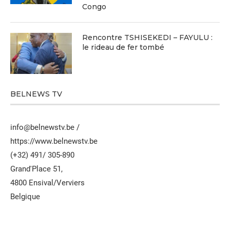
Congo
Rencontre TSHISEKEDI – FAYULU :
le rideau de fer tombé
BELNEWS TV
info@belnewstv.be /
https://www.belnewstv.be
(+32) 491/ 305-890
Grand'Place 51,
4800 Ensival/Verviers
Belgique