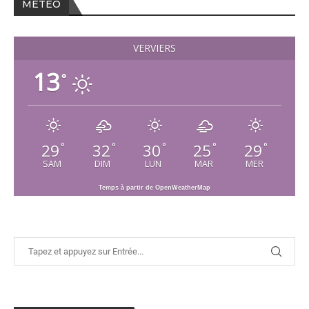
MÉTÉO
VERVIERS
13
°
29
32
30
25
29
°
°
°
°
°
SAM
DIM
LUN
MAR
MER
Temps à partir de OpenWeatherMap