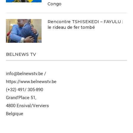
Congo
Rencontre TSHISEKEDI – FAYULU :
le rideau de fer tombé
BELNEWS TV
info@belnewstv.be /
https://www.belnewstv.be
(+32) 491/ 305-890
Grand'Place 51,
4800 Ensival/Verviers
Belgique