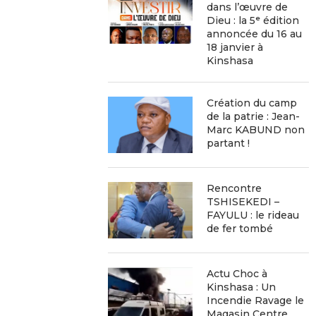
dans l’œuvre de
Dieu : la 5ᵉ édition
annoncée du 16 au
18 janvier à
Kinshasa
Création du camp
de la patrie : Jean-
Marc KABUND non
partant !
Rencontre
TSHISEKEDI –
FAYULU : le rideau
de fer tombé
Actu Choc à
Kinshasa : Un
Incendie Ravage le
Magasin Centre