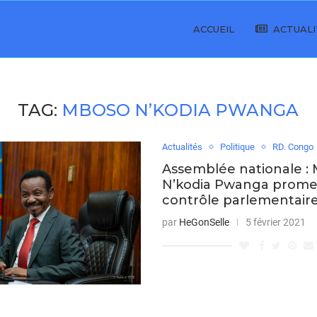
ACCUEIL
ACTUALI
TAG:
MBOSO N’KODIA PWANGA
Actualités
Politique
RD. Congo
Assemblée nationale :
N’kodia Pwanga prome
contrôle parlementaire
par
HeGonSelle
5 février 2021