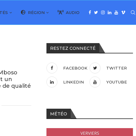
TÉS
RÉGION
AUDIO
RESTEZ CONNECTÉ
FACEBOOK
TWITTER
 Mboso
t un
LINKEDIN
YOUTUBE
 de qualité
MÉTÉO
VERVIERS