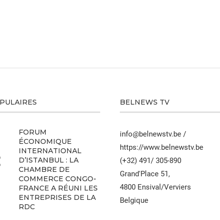
OPULAIRES
BELNEWS TV
FORUM
info@belnewstv.be /
ÉCONOMIQUE
https://www.belnewstv.be
INTERNATIONAL
D’ISTANBUL : LA
(+32) 491/ 305-890
CHAMBRE DE
Grand'Place 51,
COMMERCE CONGO-
4800 Ensival/Verviers
FRANCE A RÉUNI LES
ENTREPRISES DE LA
Belgique
RDC