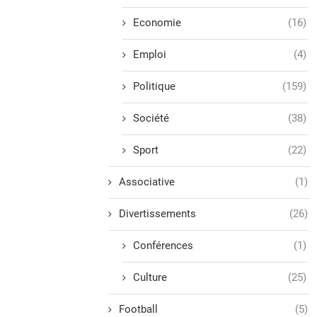
Economie
(16)
Emploi
(4)
Politique
(159)
Société
(38)
Sport
(22)
Associative
(1)
Divertissements
(26)
Conférences
(1)
Culture
(25)
Football
(5)