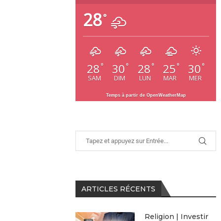
28
°
28
30
28
25
30
°
°
°
°
°
SAM
DIM
LUN
MAR
MER
Temps à partir de OpenWeatherMap
ARTICLES RÉCENTS
Religion | Investir