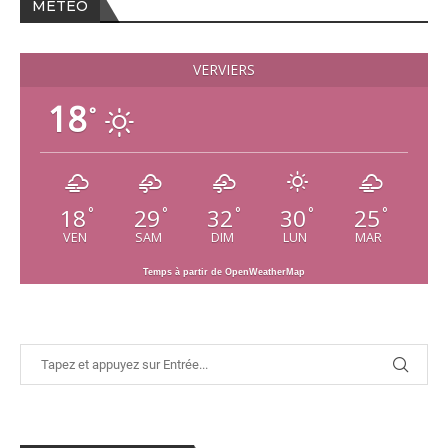
MÉTÉO
VERVIERS
18
°
18
29
32
30
25
°
°
°
°
°
VEN
SAM
DIM
LUN
MAR
Temps à partir de OpenWeatherMap