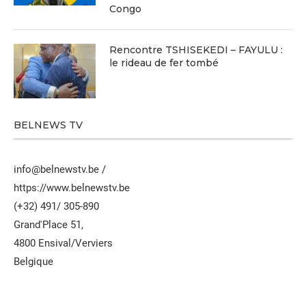
Congo
Rencontre TSHISEKEDI – FAYULU :
le rideau de fer tombé
BELNEWS TV
info@belnewstv.be /
https://www.belnewstv.be
(+32) 491/ 305-890
Grand'Place 51,
4800 Ensival/Verviers
Belgique