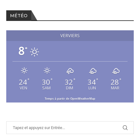
MÉTÉO
VERVIERS
8
°
24
30
32
34
28
°
°
°
°
°
VEN
SAM
DIM
LUN
MAR
Temps à partir de OpenWeatherMap