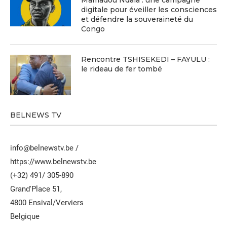
digitale pour éveiller les consciences
et défendre la souveraineté du
Congo
Rencontre TSHISEKEDI – FAYULU :
le rideau de fer tombé
BELNEWS TV
info@belnewstv.be /
https://www.belnewstv.be
(+32) 491/ 305-890
Grand'Place 51,
4800 Ensival/Verviers
Belgique