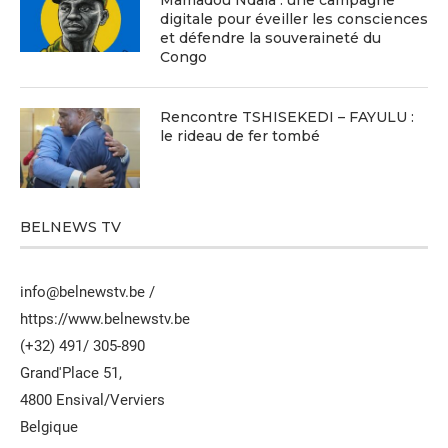
digitale pour éveiller les consciences
et défendre la souveraineté du
Congo
Rencontre TSHISEKEDI – FAYULU :
le rideau de fer tombé
BELNEWS TV
info@belnewstv.be /
https://www.belnewstv.be
(+32) 491/ 305-890
Grand'Place 51,
4800 Ensival/Verviers
Belgique