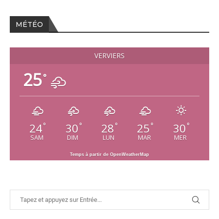
MÉTÉO
VERVIERS
25
°
24
30
28
25
30
°
°
°
°
°
SAM
DIM
LUN
MAR
MER
Temps à partir de OpenWeatherMap