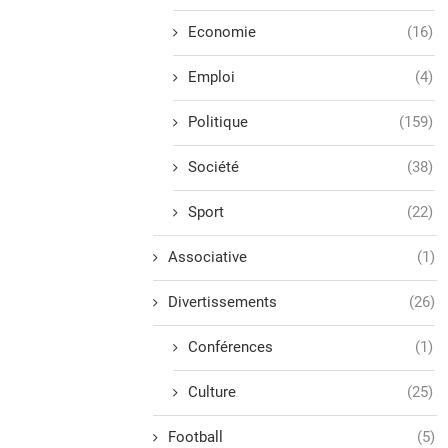
Economie
(16)
Emploi
(4)
Politique
(159)
Société
(38)
Sport
(22)
Associative
(1)
Divertissements
(26)
Conférences
(1)
Culture
(25)
Football
(5)