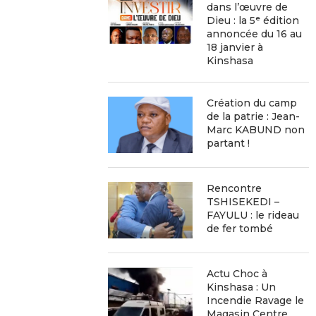
dans l’œuvre de
Dieu : la 5ᵉ édition
annoncée du 16 au
18 janvier à
Kinshasa
Création du camp
de la patrie : Jean-
Marc KABUND non
partant !
Rencontre
TSHISEKEDI –
FAYULU : le rideau
de fer tombé
Actu Choc à
Kinshasa : Un
Incendie Ravage le
Magasin Centre