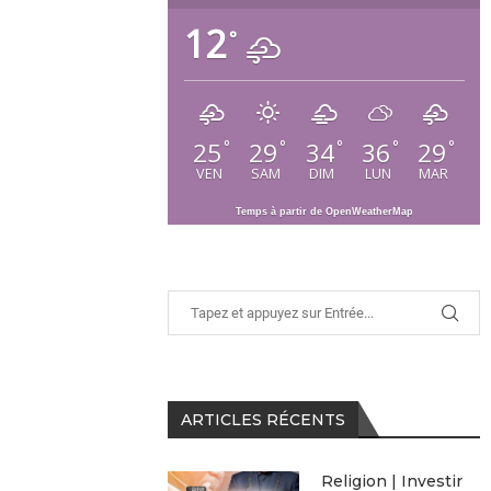
12
°
25
29
34
36
29
°
°
°
°
°
VEN
SAM
DIM
LUN
MAR
Temps à partir de OpenWeatherMap
ARTICLES RÉCENTS
Religion | Investir