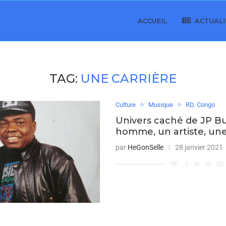
ACCUEIL
ACTUALI
TAG:
UNE CARRIÈRE
Culture
Musique
RD. Congo
Univers caché de JP Bu
homme, un artiste, une
par
HeGonSelle
28 janvier 2021