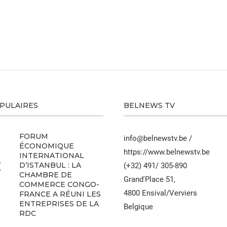
OPULAIRES
BELNEWS TV
FORUM
info@belnewstv.be /
ÉCONOMIQUE
https://www.belnewstv.be
INTERNATIONAL
D’ISTANBUL : LA
(+32) 491/ 305-890
CHAMBRE DE
Grand'Place 51,
COMMERCE CONGO-
4800 Ensival/Verviers
FRANCE A RÉUNI LES
ENTREPRISES DE LA
Belgique
RDC