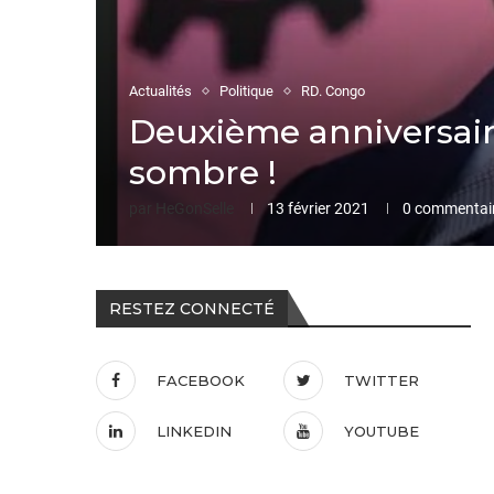
Actualités
Politique
RD. Congo
Deuxième anniversair
sombre !
par
HeGonSelle
13 février 2021
0 commentai
RESTEZ CONNECTÉ
FACEBOOK
TWITTER
LINKEDIN
YOUTUBE