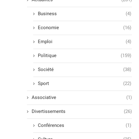
Business
(4)
Economie
(16)
Emploi
(4)
Politique
(159)
Société
(38)
Sport
(22)
Associative
(1)
Divertissements
(26)
Conférences
(1)