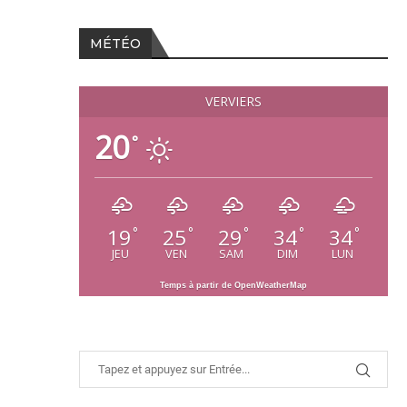
MÉTÉO
VERVIERS
20
°
19
25
29
34
34
°
°
°
°
°
JEU
VEN
SAM
DIM
LUN
Temps à partir de OpenWeatherMap