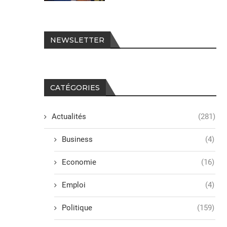
Littérature : le Professeur
Joseph Kabila rompt le silen
Emmanuel KABONGO porte
discours du...
NEWSLETTER
sur...
24 mai 2025
1 juin 2025
CATÉGORIES
Actualités
(281)
Business
(4)
Economie
(16)
Emploi
(4)
Politique
(159)