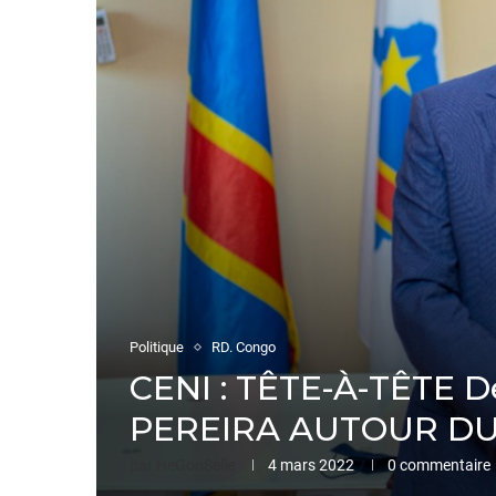
Politique
RD. Congo
CENI : TÊTE-À-TÊTE 
PEREIRA AUTOUR DU
par
HeGonSelle
4 mars 2022
0 commentaire