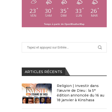
23
30
35
33
26
°
°
°
°
°
VEN
SAM
DIM
LUN
MAR
Temps à partir de OpenWeatherMap
ARTICLES RÉCENTS
Religion | Investir dans
l’œuvre de Dieu : la 5ᵉ
édition annoncée du 16 au
18 janvier à Kinshasa