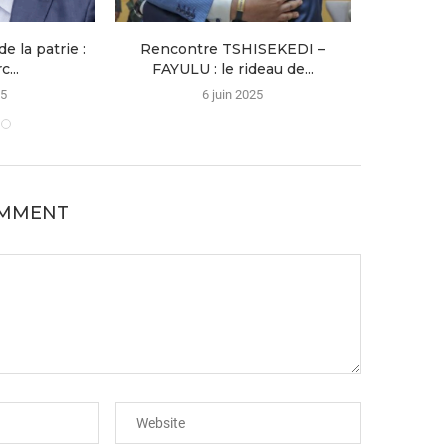
e la patrie :
Rencontre TSHISEKEDI –
Actu C
...
FAYULU : le rideau de...
Inc
25
6 juin 2025
OMMENT