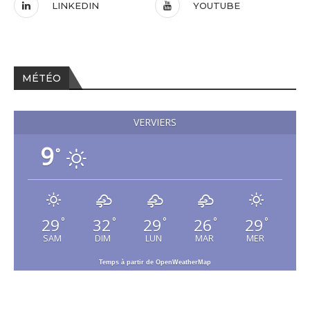
LINKEDIN
YOUTUBE
MÉTÉO
VERVIERS
9
°
29
32
29
26
29
°
°
°
°
°
SAM
DIM
LUN
MAR
MER
Temps à partir de OpenWeatherMap