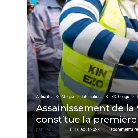
Actualités
Afrique
International
RD. Congo
Assainissement de la
constitue la premièr
par
HeGonSelle
16 août 2024
0 commentaire