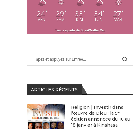
24
29
33
34
27
°
°
°
°
°
VEN
SAM
DIM
LUN
MAR
Temps à partir de OpenWeatherMap
ARTICLES RÉCENTS
Religion | Investir dans
l’œuvre de Dieu : la 5ᵉ
édition annoncée du 16 au
18 janvier à Kinshasa