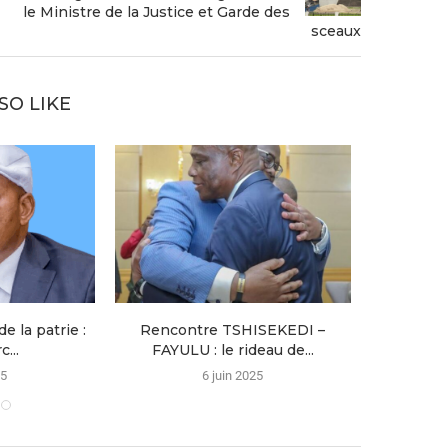
le Ministre de la Justice et Garde des
sceaux
SO LIKE
e la patrie :
Rencontre TSHISEKEDI –
Actu C
...
FAYULU : le rideau de...
Inc
25
6 juin 2025