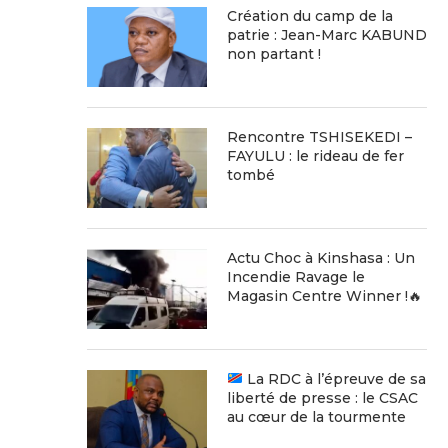
Création du camp de la
patrie : Jean-Marc KABUND
non partant !
Rencontre TSHISEKEDI –
FAYULU : le rideau de fer
tombé
Actu Choc à Kinshasa : Un
Incendie Ravage le
Magasin Centre Winner !🔥
Littérature : le Professeur
Joseph Kabila rompt le silen
Emmanuel KABONGO porte
discours du...
sur...
24 mai 2025
La RDC à l’épreuve de sa
1 juin 2025
liberté de presse : le CSAC
au cœur de la tourmente