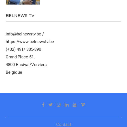
BELNEWS TV
info@belnewstv.be /
https://www.belnewstv.be
(+32) 491/ 305-890
Grand'Place 51,
4800 Ensival/Verviers
Belgique
Contact