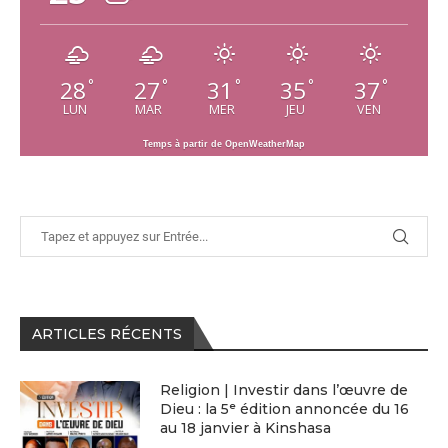
28
27
31
35
37
°
°
°
°
°
LUN
MAR
MER
JEU
VEN
Temps à partir de OpenWeatherMap
ARTICLES RÉCENTS
Religion | Investir dans l’œuvre de
Dieu : la 5ᵉ édition annoncée du 16
au 18 janvier à Kinshasa