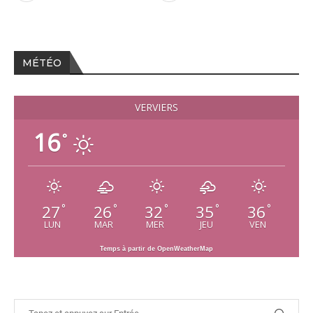
MÉTÉO
VERVIERS
16
°
27
26
32
35
36
°
°
°
°
°
LUN
MAR
MER
JEU
VEN
Temps à partir de OpenWeatherMap