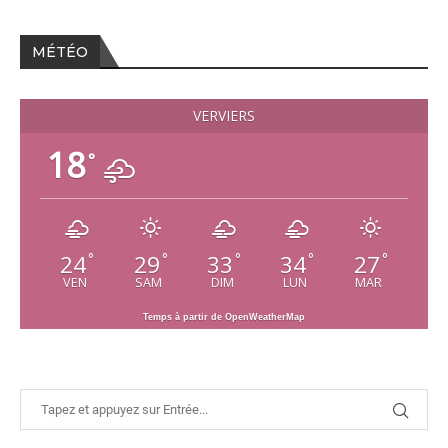
MÉTÉO
VERVIERS
18
°
24
29
33
34
27
°
°
°
°
°
VEN
SAM
DIM
LUN
MAR
Temps à partir de OpenWeatherMap