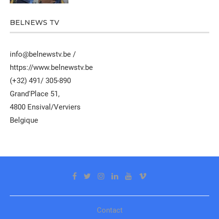
BELNEWS TV
info@belnewstv.be /
https://www.belnewstv.be
(+32) 491/ 305-890
Grand'Place 51,
4800 Ensival/Verviers
Belgique
Contact