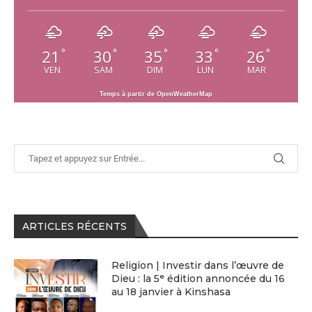
21
30
35
33
26
°
°
°
°
°
VEN
SAM
DIM
LUN
MAR
Temps à partir de OpenWeatherMap
ARTICLES RÉCENTS
Religion | Investir dans l’œuvre de
Dieu : la 5ᵉ édition annoncée du 16
au 18 janvier à Kinshasa