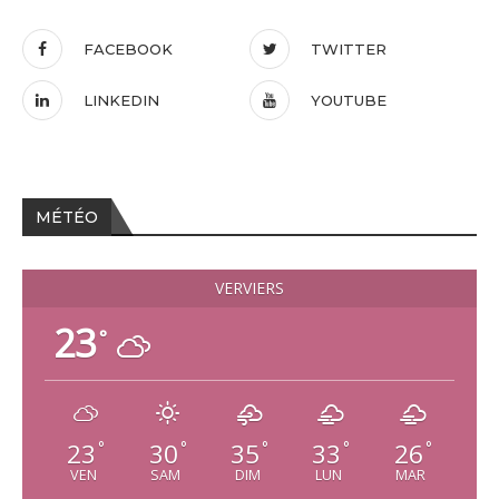
FACEBOOK
TWITTER
LINKEDIN
YOUTUBE
MÉTÉO
VERVIERS
23
°
23
30
35
33
26
°
°
°
°
°
VEN
SAM
DIM
LUN
MAR