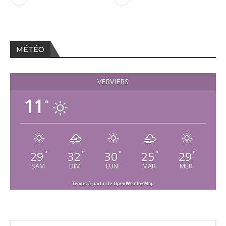
MÉTÉO
VERVIERS
11
°
29
32
30
25
29
°
°
°
°
°
SAM
DIM
LUN
MAR
MER
Temps à partir de OpenWeatherMap