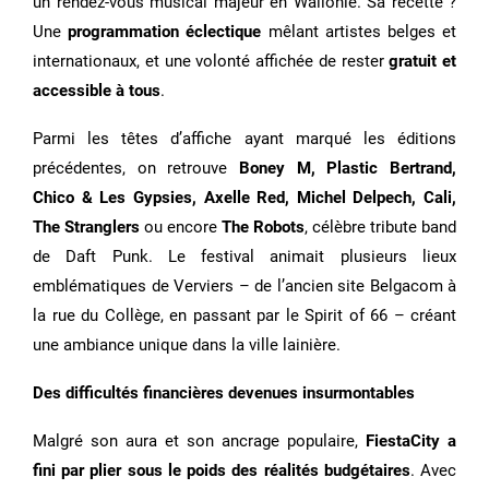
un rendez-vous musical majeur en Wallonie. Sa recette ?
Une
programmation éclectique
mêlant artistes belges et
internationaux, et une volonté affichée de rester
gratuit et
accessible à tous
.
Parmi les têtes d’affiche ayant marqué les éditions
précédentes, on retrouve
Boney M, Plastic Bertrand,
Chico & Les Gypsies, Axelle Red, Michel Delpech, Cali,
The Stranglers
ou encore
The Robots
, célèbre tribute band
de Daft Punk. Le festival animait plusieurs lieux
emblématiques de Verviers – de l’ancien site Belgacom à
la rue du Collège, en passant par le Spirit of 66 – créant
une ambiance unique dans la ville lainière.
Des difficultés financières devenues insurmontables
Malgré son aura et son ancrage populaire,
FiestaCity a
fini par plier sous le poids des réalités budgétaires
. Avec