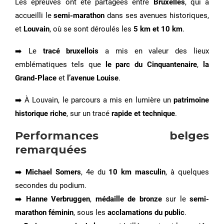
Les épreuves ont été partagées entre
Bruxelles
, qui a
accueilli le
semi-marathon
dans ses avenues historiques,
et
Louvain
, où se sont déroulés les
5 km et 10 km
.
➡️ Le
tracé bruxellois
a mis en valeur des lieux
emblématiques tels que
le parc du Cinquantenaire
,
la
Grand-Place
et
l’avenue Louise
.
➡️ À Louvain, le parcours a mis en lumière un
patrimoine
historique riche
, sur un tracé
rapide et technique
.
Performances belges
remarquées
➡️
Michael Somers
, 4e du
10 km masculin
, à quelques
secondes du podium.
➡️
Hanne Verbruggen
,
médaille de bronze
sur le
semi-
marathon féminin
, sous les
acclamations du public
.