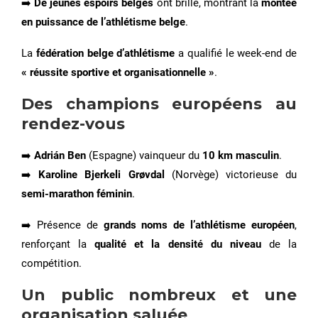
➡️
De jeunes espoirs belges
ont brillé, montrant la
montée
en puissance de l’athlétisme belge
.
La
fédération belge d’athlétisme
a qualifié le week-end de
« réussite sportive et organisationnelle »
.
Des champions européens au
rendez-vous
➡️
Adrián Ben
(Espagne) vainqueur du
10 km masculin
.
➡️
Karoline Bjerkeli Grøvdal
(Norvège) victorieuse du
semi-marathon féminin
.
➡️ Présence de
grands noms de l’athlétisme européen
,
renforçant la
qualité et la densité du niveau
de la
compétition.
Un public nombreux et une
organisation saluée