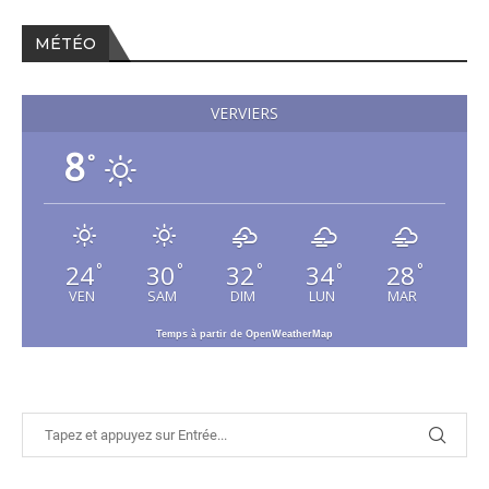
MÉTÉO
VERVIERS
8
°
24
30
32
34
28
°
°
°
°
°
VEN
SAM
DIM
LUN
MAR
Temps à partir de OpenWeatherMap