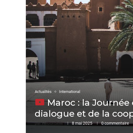
Actualités
International
Maroc : la Journée 
dialogue et de la coo
par
HeGonSelle
8 mai 2025
0 commentaire