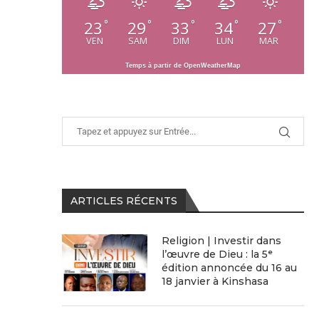
23
29
33
34
27
°
°
°
°
°
VEN
SAM
DIM
LUN
MAR
Temps à partir de OpenWeatherMap
ARTICLES RÉCENTS
Religion | Investir dans
l’œuvre de Dieu : la 5ᵉ
édition annoncée du 16 au
18 janvier à Kinshasa